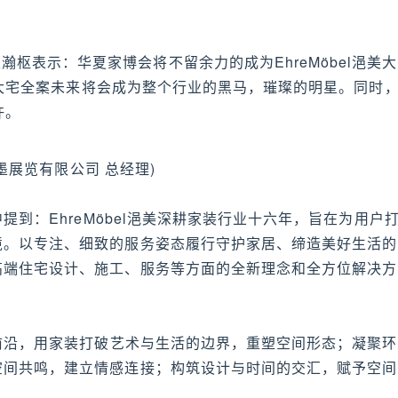
。
枢表示：华夏家博会将不留余力的成为EhreMöbel浥美大
浥美大宅全案未来将会成为整个行业的黑马，璀璨的明星。同时
许。
墨展览有限公司 总经理)
中提到：EhreMöbel浥美深耕家装行业十六年，旨在为用户
境。以专注、细致的服务姿态履行守护家居、缔造美好生活的
高端住宅设计、施工、服务等方面的全新理念和全方位解决方
行业前沿，用家装打破艺术与生活的边界，重塑空间形态；凝聚环
空间共鸣，建立情感连接；构筑设计与时间的交汇，赋予空间