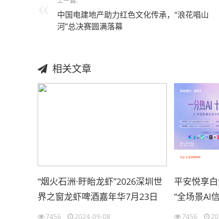
上一篇:
中国电建地产助力红色文化传承，“浪花唱山
河”总决赛圆满落幕
相关文章
“烟火石洲·盱眙龙虾”2026深圳世
平安悦享白
界之窗龙虾啤酒嘉年华7月23日
“全场景AI
正式启幕
7456
2024-09-08
7456
20