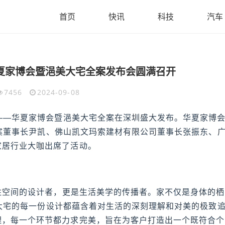
首页
快讯
科技
汽车
夏家博会暨浥美大宅全案发布会圆满召开
7456
2024-09-08
蝶”——华夏家博会暨浥美大宅全案在深圳盛大发布。华夏家博
宅全案董事长尹凯、佛山凯文玛索建材有限公司董事长张振东、
家居行业大咖出席了活动。
个居住空间的设计者，更是生活美学的传播者。家不仅是身体的栖
浥美大宅的每一份设计都蕴含着对生活的深刻理解和对美的极致
理，每一个环节都力求完美，旨在为客户打造出一个既符合个