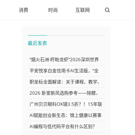
消费
时尚
互联网
最近发表
“烟火石洲·盱眙龙虾”2026深圳世界
之窗龙虾啤酒嘉年华7月23日正式启
会
平安悦享白金信用卡AI生活版，“全
广
幕
场景AI信用卡”终于来了！
职坐标全面解读：关于课程、教学、
就业与付费，你想知道的都在这里
2026 卧室新风选购参考——除醛、
抗敏、除菌三维度解析，空气堡、松
广州贝贝眼科OK镜3.5折？！15年联
下、造梦者特点梳理
合防控深度解密！
AI赋能创业新生态：锦上健康以赛事
追
为支点推动百万超级个体孵化
AI编程与低代码平台有什么区别？