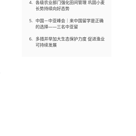
各级农业部门强化田间管理 巩固小麦
长势持续向好态势
中国－中亚峰会｜来中国留学是正确
的选择——三名中亚留
，
多措并举加大生态保护力度 促进渔业
可持续发展
打