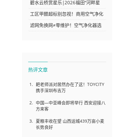
2026年企业如何选择AI开发工具
碧水云桥赏星乐|2026福田“河畔星
光夜”系列音乐会圆满落幕
工区甲醛超标别忽视！商用空气净化
器采购要点与选型参考
滤网免换网≠零维护！空气净化器选
型参考｜多品牌产品介绍（广告）
热评文章
耙老师派对居然办在了这！TOYCITY
携手深圳布吉万
中国—中亚峰会即将举行 西安迎接八
方来客
夏粮丰收在望 山西运城439万亩小麦
长势良好