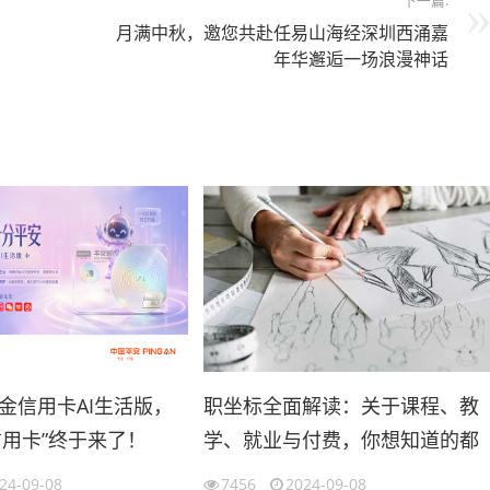
下一篇:
月满中秋，邀您共赴任易山海经深圳西涌嘉
年华邂逅一场浪漫神话
金信用卡AI生活版，
职坐标全面解读：关于课程、教
信用卡”终于来了！
学、就业与付费，你想知道的都
在这里
24-09-08
7456
2024-09-08