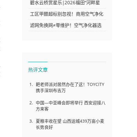
2026年企业如何选择AI开发工具
碧水云桥赏星乐|2026福田“河畔星
线
光夜”系列音乐会圆满落幕
工区甲醛超标别忽视！商用空气净化
数
器采购要点与选型参考
滤网免换网≠零维护！空气净化器选
型参考｜多品牌产品介绍（广告）
魔
透
化
热评文章
随
耙老师派对居然办在了这！TOYCITY
携手深圳布吉万
中国—中亚峰会即将举行 西安迎接八
方来客
夏粮丰收在望 山西运城439万亩小麦
长势良好