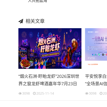
人共拓蓝海
相关文章
“烟火石洲·盱眙龙虾”2026深圳世
平安悦享白
界之窗龙虾啤酒嘉年华7月23日
“全场景AI
正式启幕
3098
2025-11-14
3098
20