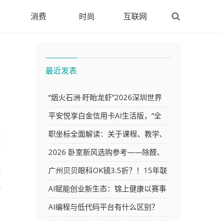
消费
时尚
互联网
最近发表
“烟火石洲·盱眙龙虾”2026深圳世界
之窗龙虾啤酒嘉年华7月23日正式启
平安悦享白金信用卡AI生活版，“全
开
幕
场景AI信用卡”终于来了！
职坐标全面解读：关于课程、教学、
突
就业与付费，你想知道的都在这里
2026 卧室新风选购参考——除醛、
抗敏、除菌三维度解析，空气堡、松
化
广州贝贝眼科OK镜3.5折？！15年联
配
下、造梦者特点梳理
合防控深度解密！
AI赋能创业新生态：锦上健康以赛事
为支点推动百万超级个体孵化
AI编程与低代码平台有什么区别？